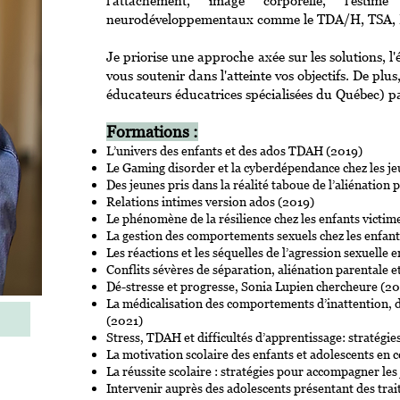
l'attachement, image corporelle, l'estim
neurodéveloppementaux comme le TDA/H, TSA, DI,
Je priorise une approche axée sur les solutions, l
vous soutenir dans l'atteinte vos objectifs. De pl
éducateurs éducatrices spécialisées du Québec) pa
Formations :
L’univers des enfants et des ados TDAH (2019)
Le Gaming disorder et la cyberdépendance chez les j
Des jeunes pris dans la réalité taboue de l’aliénation 
Relations intimes version ados (2019)
Le phénomène de la résilience chez les enfants victim
La gestion des comportements sexuels chez les enfan
Les réactions et les séquelles de l’agression sexuelle 
Conflits sévères de séparation, aliénation parentale 
Dé-stresse et progresse, Sonia Lupien chercheure (2
La médicalisation des comportements d’inattention, d’
(2021)
Stress, TDAH et difficultés d’apprentissage: stratégies
La motivation scolaire des enfants et adolescents en
La réussite scolaire : stratégies pour accompagner les
Intervenir auprès des adolescents présentant des trai