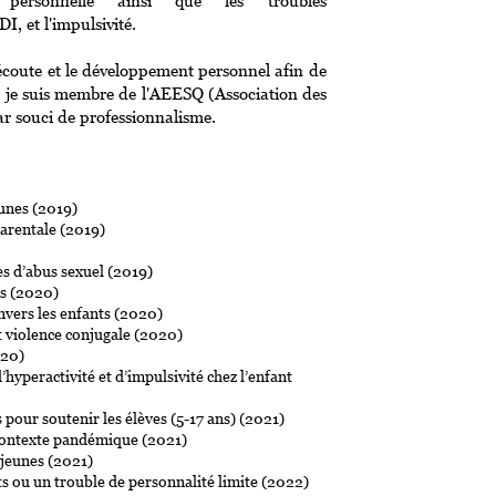
e personnelle ainsi que les troubles
 et l'impulsivité.
'écoute et le développement personnel afin de
us, je suis membre de l'AEESQ (Association des
r souci de professionnalisme.
eunes (2019)
parentale (2019)
es d’abus sexuel (2019)
ts (2020)
envers les enfants (2020)
et violence conjugale (2020)
020)
hyperactivité et d’impulsivité chez l’enfant
 pour soutenir les élèves (5-17 ans) (2021)
 contexte pandémique (2021)
 jeunes (2021)
ts ou un trouble de personnalité limite (2022)