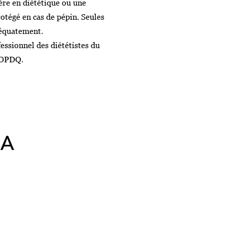
lère en diététique ou une
otégé en cas de pépin. Seules
adéquatement.
fessionnel des diététistes du
l’OPDQ.
XA